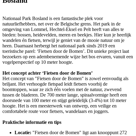
Bosland
Nationaal Park Bosland is een fantastische plek voor
natuurliefhebbers, net over de Belgische grens. Het park in de
omgeving van Lommel, Hechtel-Eksel en Pelt heeft van alles te
bieden: bossen, heidevelden, meren en beekjes. Hier kun je heerlijk
wandelen én fietsen, terwijl je geniet van de mooie natuur om je
heen. Daarnaast herbergt het nationaal park sinds 2019 een
toeristische parel: ‘Fietsen door de Bomen’. Dit unieke project laat
bezoekers op een adembenemende wijze het bos ervaren, vanuit een
vogelperspectief op 10 meter hoogte.
Het concept achter ‘Fietsen door de Bomen’
Het concept van "Fietsen door de Bomen" is zowel eenvoudig als
briljant. Het verhoogde fietspad leidt fietsers voorbij de
boomtoppen, waar ze zich één voelen met de natuur, zwevend
tussen de bladeren. De 700 meter lange, spiraalvormige heeft een
doorsnede van 100 meter en stijgt geleidelijk (3-4%) tot 10 meter
hoogte. Het is een meesterwerk van ontwerp, een veilige en
comfortabele route voor fietsers, wandelaars en joggers.
Praktische informatie en tips
Locatie:
"Fietsen door de Bomen" ligt aan knooppunt 272