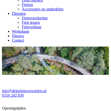
Onze merken
Fietsen
Accessoires en onderdelen
Diensten
Fietsverzekering
Fiets leasen
Fietsverhuur
Werkplaats
Nieuws
Contact
info@delorijntweewielers.nl
0316 242 836
Openingstijden