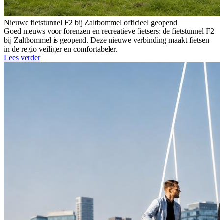
Nieuwe fietstunnel F2 bij Zaltbommel officieel geopend
Goed nieuws voor forenzen en recreatieve fietsers: de fietstunnel F2
bij Zaltbommel is geopend. Deze nieuwe verbinding maakt fietsen
in de regio veiliger en comfortabeler.
Lees verder