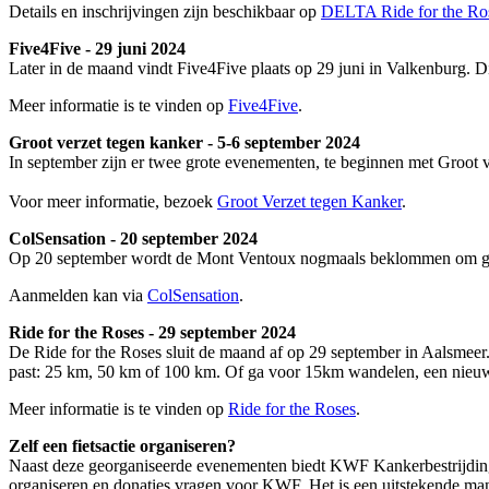
Details en inschrijvingen zijn beschikbaar op
DELTA Ride for the Ro
Five4Five - 29 juni 2024
Later in de maand vindt Five4Five plaats op 29 juni in Valkenburg. D
Meer informatie is te vinden op
Five4Five
.
Groot verzet tegen kanker - 5-6 september 2024
In september zijn er twee grote evenementen, te beginnen met Groot
Voor meer informatie, bezoek
Groot Verzet tegen Kanker
.
ColSensation - 20 september 2024
Op 20 september wordt de Mont Ventoux nogmaals beklommen om geld 
Aanmelden kan via
ColSensation
.
Ride for the Roses - 29 september 2024
De Ride for the Roses sluit de maand af op 29 september in Aalsmeer. Di
past: 25 km, 50 km of 100 km. Of ga voor 15km wandelen, een nieuwe
Meer informatie is te vinden op
Ride for the Roses
.
Zelf een fietsactie organiseren?
Naast deze georganiseerde evenementen biedt KWF Kankerbestrijding
organiseren en donaties vragen voor KWF. Het is een uitstekende mani