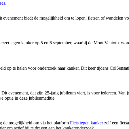
ses
.
it evenement biedt de mogelijkheid om te lopen, fietsen of wandelen vo
 verzet tegen kanker op 5 en 6 september, waarbij de Mont Ventoux wo
op te halen voor onderzoek naar kanker. Dit keer tijdens ColSensat
t evenement, dat zijn 25-jarig jubileum viert, is voor iedereen. Van jon
 optie in deze jubileumeditie.
 de mogelijkheid om via het platform
Fiets tegen kanker
zelf een fiets
er om actief bij te dragen aan het kankeronderzoek.