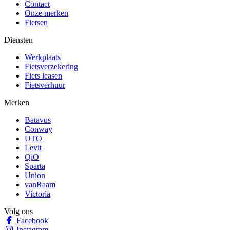
Contact
Onze merken
Fietsen
Diensten
Werkplaats
Fietsverzekering
Fiets leasen
Fietsverhuur
Merken
Batavus
Conway
UTO
Levit
QiO
Sparta
Union
vanRaam
Victoria
Volg ons
Facebook
Instagram