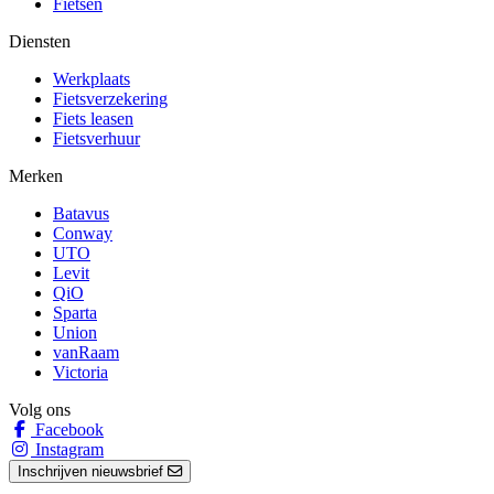
Fietsen
Diensten
Werkplaats
Fietsverzekering
Fiets leasen
Fietsverhuur
Merken
Batavus
Conway
UTO
Levit
QiO
Sparta
Union
vanRaam
Victoria
Volg ons
Facebook
Instagram
Inschrijven nieuwsbrief