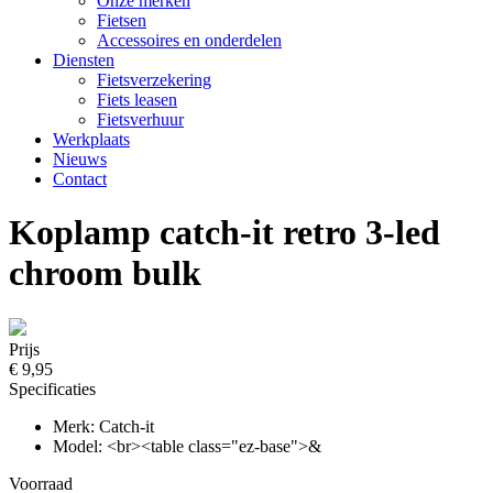
Onze merken
Fietsen
Accessoires en onderdelen
Diensten
Fietsverzekering
Fiets leasen
Fietsverhuur
Werkplaats
Nieuws
Contact
Koplamp catch-it retro 3-led
chroom bulk
Prijs
€ 9,95
Specificaties
Merk: Catch-it
Model: <br><table class="ez-base">&
Voorraad