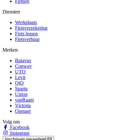
Fietsen
Diensten
Werkplaats
Fietsverzekering
Fiets leasen
Fietsverhuur
Merken
Batavus
Conway
UTO
Levit
QiO
Sparta
Union
vanRaam
Victoria
Opmaet
Volg ons
Facebook
Instagram
Inschrijven nieuwsbrief