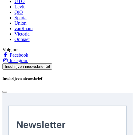
UTO
Levit
QiO
Sparta
Union
vanRaam
Victoria
Opmaet
Volg ons
Facebook
Instagram
Inschrijven nieuwsbrief
Inschrijven nieuwsbrief