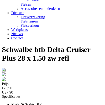
Onze merken
Fietsen
Accessoires en onderdelen
Diensten
Fietsverzekering
Fiets leasen
Fietsverhuur
Werkplaats
Nieuws
Contact
Schwalbe btb Delta Cruiser
Plus 28 x 1.50 zw refl
Prijs
€29,90
€ 27,90
Specificaties
Merk: SCHWALBE