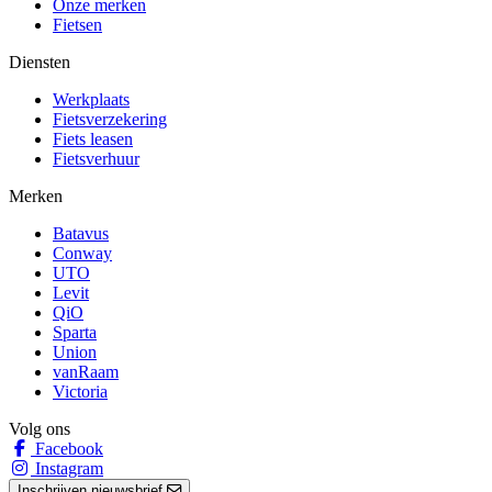
Onze merken
Fietsen
Diensten
Werkplaats
Fietsverzekering
Fiets leasen
Fietsverhuur
Merken
Batavus
Conway
UTO
Levit
QiO
Sparta
Union
vanRaam
Victoria
Volg ons
Facebook
Instagram
Inschrijven nieuwsbrief