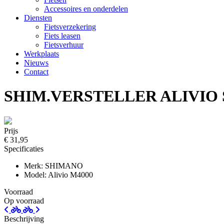
Accessoires en onderdelen
Diensten
Fietsverzekering
Fiets leasen
Fietsverhuur
Werkplaats
Nieuws
Contact
SHIM.VERSTELLER ALIVIO S
Prijs
€ 31,95
Specificaties
Merk: SHIMANO
Model: Alivio M4000
Voorraad
Op voorraad
Beschrijving