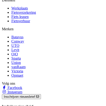
Diensten
Werkplaats
Fietsverzekering
Fiets leasen
Fietsverhuur
Merken
Batavus
Conway
UTO
Levit
QiO
Sparta
Union
vanRaam
Victoria
Opmaet
Volg ons
Facebook
Instagram
Inschrijven nieuwsbrief