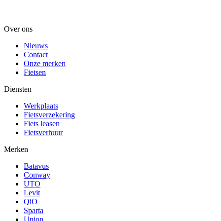
Over ons
Nieuws
Contact
Onze merken
Fietsen
Diensten
Werkplaats
Fietsverzekering
Fiets leasen
Fietsverhuur
Merken
Batavus
Conway
UTO
Levit
QiO
Sparta
Union