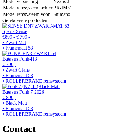
Model versnelling
Nexus 3
Model remsysteem achter
BR-IM31
Model remsysteem voor
Shimano
Gerelateerde producten
Sparta Sense
€899,-
€ 799,-
• Zwart Mat
• Framemaat 53
Batavus Fonk-H3
€ 799,-
• Zwart Glans
• Framemaat 53
• ROLLERBRAKE remsysteem
Batavus Fonk 7 2026
€ 899,-
• Black Matt
• Framemaat 53
• ROLLERBRAKE remsysteem
Contact