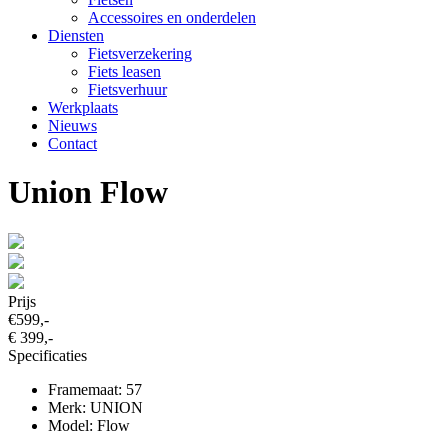
Accessoires en onderdelen
Diensten
Fietsverzekering
Fiets leasen
Fietsverhuur
Werkplaats
Nieuws
Contact
Union Flow
Prijs
€599,-
€ 399,-
Specificaties
Framemaat: 57
Merk: UNION
Model: Flow