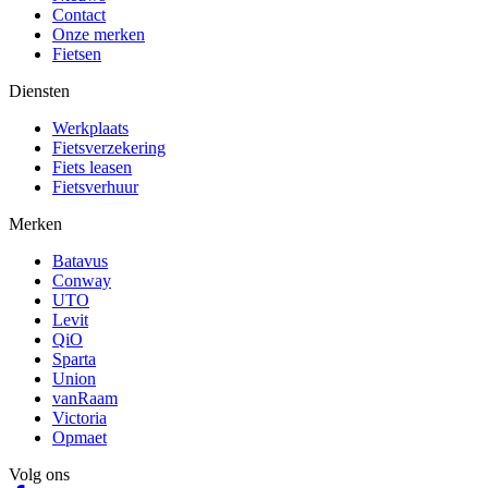
Contact
Onze merken
Fietsen
Diensten
Werkplaats
Fietsverzekering
Fiets leasen
Fietsverhuur
Merken
Batavus
Conway
UTO
Levit
QiO
Sparta
Union
vanRaam
Victoria
Opmaet
Volg ons