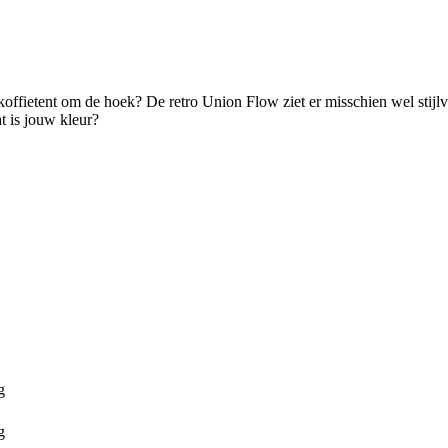
offietent om de hoek? De retro Union Flow ziet er misschien wel stijlvol
t is jouw kleur?
g
g