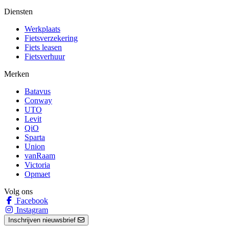
Diensten
Werkplaats
Fietsverzekering
Fiets leasen
Fietsverhuur
Merken
Batavus
Conway
UTO
Levit
QiO
Sparta
Union
vanRaam
Victoria
Opmaet
Volg ons
Facebook
Instagram
Inschrijven nieuwsbrief