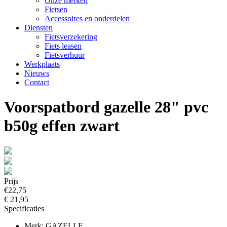
Onze merken
Fietsen
Accessoires en onderdelen
Diensten
Fietsverzekering
Fiets leasen
Fietsverhuur
Werkplaats
Nieuws
Contact
Voorspatbord gazelle 28" pvc
b50g effen zwart
Prijs
€22,75
€ 21,95
Specificaties
Merk: GAZELLE