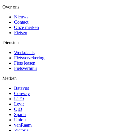
Over ons
Nieuws
Contact
Onze merken
Fietsen
Diensten
Werkplaats
Fietsverzekering
Fiets leasen
Fietsverhuur
Merken
Batavus
Conway
UTO
Levit
QiO
Sparta
Union
vanRaam
Victoria