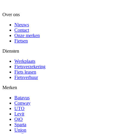
Over ons
Nieuws
Contact
Onze merken
Fietsen
Diensten
Werkplaats
Fietsverzekering
Fiets leasen
Fietsverhuur
Merken
Batavus
Conway
UTO
Levit
QiO
Sparta
Union