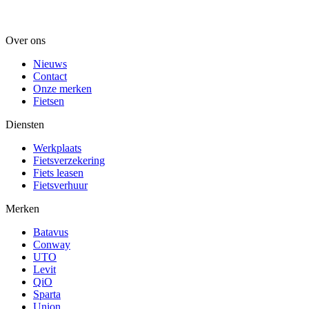
Over ons
Nieuws
Contact
Onze merken
Fietsen
Diensten
Werkplaats
Fietsverzekering
Fiets leasen
Fietsverhuur
Merken
Batavus
Conway
UTO
Levit
QiO
Sparta
Union