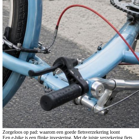
Zorgeloos op pad: waarom een goede fietsverzekering loont
Een e-bike is een flinke investering. Met de juiste verzekering fiets