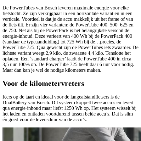
De PowerTubes van Bosch leveren maximale energie voor elke
fietstocht. Ze zijn verkrijgbaar in een horizontale variant en in een
verticale. Voordeel is dat je de accu makkelijk uit het frame of van
de fiets tilt. Er zijn vier varianten; de PowerTube 400, 500, 625 en
de 750. Net als bij de PowerPack is het belangrijkste verschil de
energie-inhoud. Deze varieert van 400 Wh bij de PowerPack 400
(vandaar de typeaanduiding) tot 725 Wh bij de…precies, de
PowerTube 725. Qua gewicht zijn de PowerTubes iets zwaarder. De
lichtste variant weegt 2,9 kilo, de zwaarste 4,4 kilo. Tenslotte het
opladen. Een ‘standard charger’ laadt de PowerTube 400 in circa
3,5 uur 100% op. De PowerTube 725 heeft daar 6 uur voor nodig.
Maar dan kan je wel de nodige kilometers maken.
Voor de kilometervreters
Kers op de taart en ideaal voor de langeafstandfietsers is de
DualBattery van Bosch. Dit systeem koppelt twee accu’s en levert
qua energie-inhoud maar liefst 1250 Wh op. Het systeem wisselt bij
het laden en ontladen voortdurend tussen beide accu’s. Dat is slim
én goed voor de levensduur van de accu’s.