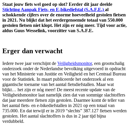
Staat jouw fiets wel goed op slot? Eerder dit jaar deelde
Stichting Aanpak Fiets- en E-bikediefstal (S.A.F.E.)
al
schokkende cijfers over de enorme hoeveelheid gestolen fietsen
in 2021. Nu blijkt dat het eerdergenoemde totaal van 550.000
gestolen fietsen niet klopt. Het zijn er nóg meer. Tijd voor actie,
aldus Guus Wesselink, voorzitter van S.A.F.E.
Erger dan verwacht
Iedere twee jaar verschijnt de
Veiligheidsmonitor
, een grootschalig
onderzoek onder de Nederlandse bevolking uitgevoerd in opdracht
van het Ministerie van Justitie en Veiligheid en het Centraal Bureau
voor de Statistiek. In maart publiceerde het onderzoek al een
gigantische toename van het aantal fietsdiefstallen. Maar wat
blijkt… het zijn er nóg meer! De meest recente update van de
Veiligheidsmonitor laat namelijk zien dat van sommige slachtoffers
dat jaar meerdere fietsen zijn gestolen. Daarmee komt de teller van
het aantal fiets- en e-bikediefstallen in 2021 op een totaal van
735.000. En dat terwijl er in 2019 “slechts” 387.127 fietsen werden
gestolen. Het aantal slachtoffers is dus in 2 jaar tijd bijna
verdubbeld.