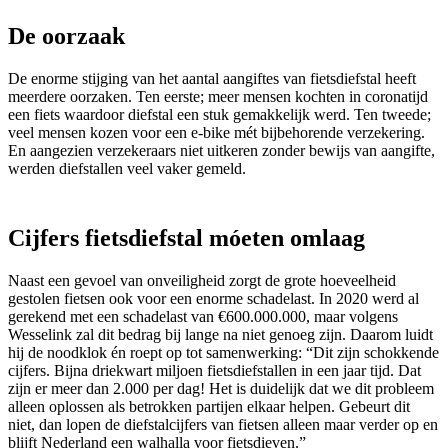
De oorzaak
De enorme stijging van het aantal aangiftes van fietsdiefstal heeft
meerdere oorzaken. Ten eerste; meer mensen kochten in coronatijd
een fiets waardoor diefstal een stuk gemakkelijk werd. Ten tweede;
veel mensen kozen voor een e-bike mét bijbehorende verzekering.
En aangezien verzekeraars niet uitkeren zonder bewijs van aangifte,
werden diefstallen veel vaker gemeld.
Cijfers fietsdiefstal móeten omlaag
Naast een gevoel van onveiligheid zorgt de grote hoeveelheid
gestolen fietsen ook voor een enorme schadelast. In 2020 werd al
gerekend met een schadelast van €600.000.000, maar volgens
Wesselink zal dit bedrag bij lange na niet genoeg zijn. Daarom luidt
hij de noodklok én roept op tot samenwerking: “Dit zijn schokkende
cijfers. Bijna driekwart miljoen fietsdiefstallen in een jaar tijd. Dat
zijn er meer dan 2.000 per dag! Het is duidelijk dat we dit probleem
alleen oplossen als betrokken partijen elkaar helpen. Gebeurt dit
niet, dan lopen de diefstalcijfers van fietsen alleen maar verder op en
blijft Nederland een walhalla voor fietsdieven.”